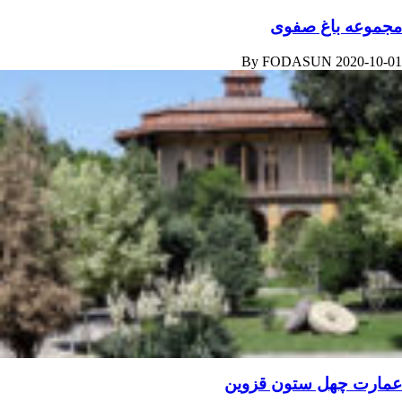
مجموعه باغ صفوی
By
FODASUN
2020-10-01
عمارت چهل‌ ستون قزوین