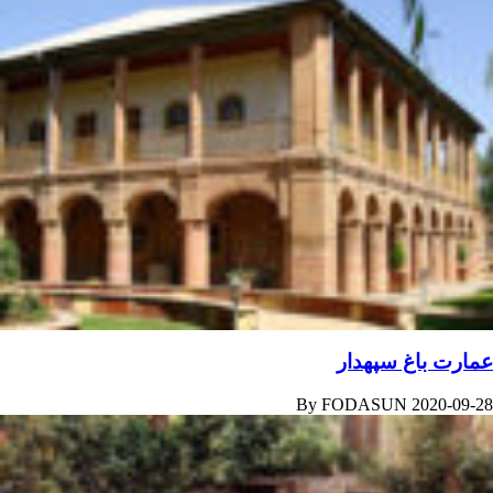
عمارت باغ سپهدار
By
FODASUN
2020-09-28