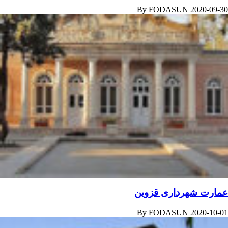
By
FODASUN
2020-09-30
عمارت شهرداری قزوین
By
FODASUN
2020-10-01