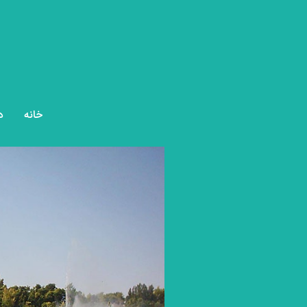
خانه
د