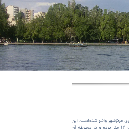
وب شرق آن و در ۷ کیلومتری مرکزشهر واقع شده‌است. این
مکان در زمان آق ‌قویونلو ها ایجاد شده و در دوره صفویان گسترش یافته ‌است. عمق دریاچه شاه ‌گلی ۱۲ متر بوده و در محوطه آن