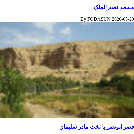
مسجد نصیرالملک
By
FODASUN
2020-05-29
قصر ابونصر یا تخت مادر سلیمان