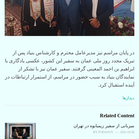
در پایان مراسم نیز مدیرعامل محترم و کارشناس بنیاد پس از
تبریک مجدد روز ملی عمان به سفیر این کشور، عکسی یادگاری با
ابراهیم بن احمد المعینی گرفتند. سفیر عمان نیز با تشکر از
نمایندگان بنیاد به سبب حضور در مراسم، از استمرار ارتباطات در
آینده استقبال کرد.
C
دیدارها
a
t
e
Related Content
g
o
میزبانی از سفیر زیمبابوه در تهران
r
BY
FODASUN
2025-10-20
i