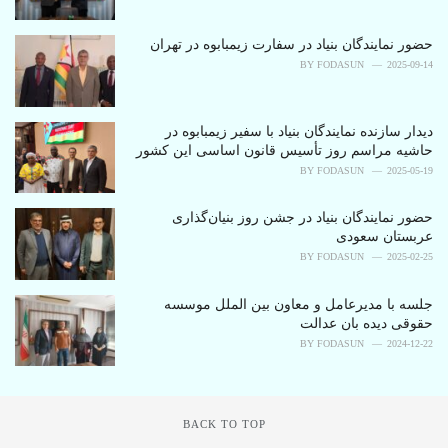
e
s
حضور نمایندگان بنیاد در سفارت زیمبابوه در تهران
:
BY
FODASUN
2025-09-14
دیدار سازنده نمایندگان بنیاد با سفیر زیمبابوه در
حاشیه مراسم روز تأسیس قانون اساسی این کشور
BY
FODASUN
2025-05-19
حضور نمایندگان بنیاد در جشن روز بنیان‌گذاری
عربستان سعودی
BY
FODASUN
2025-02-25
جلسه با مدیرعامل و معاون بین الملل موسسه
حقوقی دیده بان عدالت
BY
FODASUN
2024-12-22
BACK TO TOP