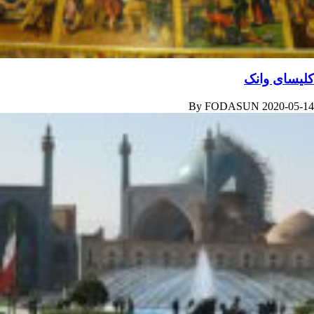
کلیسای وانک
By
FODASUN
2020-05-14