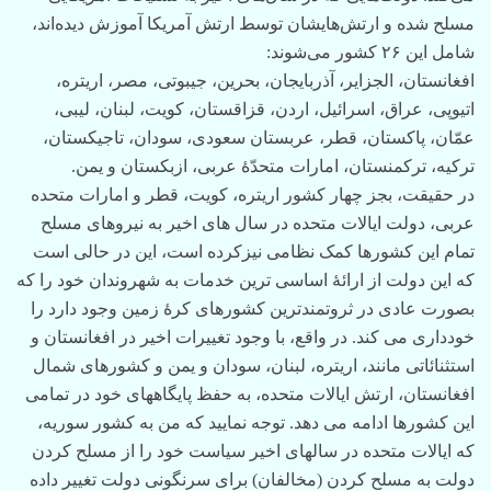
مسلح شده‌ و ارتش‌هایشان توسط ارتش آمریکا آموزش دیده‌اند،
شامل این ۲۶ کشور می‌شوند:
افغانستان، الجزایر، آذربایجان، بحرین، جیبوتی، مصر، اریتره،
اتیوپی، عراق، اسرائیل، اردن، قزاقستان، کویت، لبنان، لیبی،
عمّان، پاکستان، قطر، عربستان سعودی، سودان، تاجیکستان،
ترکیه، ترکمنستان، امارات متحدّۀ عربی، ازبکستان و یمن.
در حقیقت، بجز چهار کشور اریتره، کویت، قطر و امارات متحده
عربی، دولت ایالات متحده در سال های اخیر به نیروهای مسلح
تمام این کشورها کمک نظامی نیزکرده است، این در حالی است
که این دولت از ارائۀ اساسی ترین خدمات به شهروندان خود را که
بصورت عادی در ثروتمندترین کشورهای کرۀ زمین وجود دارد را
خودداری می کند. در واقع، با وجود تغییرات اخیر در افغانستان و
استثنائاتی مانند، اریتره، لبنان، سودان و یمن و کشورهای شمال
افغانستان، ارتش ایالات متحده، به حفظ پایگاههای خود در تمامی
این کشورها ادامه می دهد. توجه نمایید که من به کشور سوریه،
که ایالات متحده در سالهای اخیر سیاست خود را از مسلح کردن
دولت به مسلح کردن (مخالفان) برای سرنگونی دولت تغییر داده