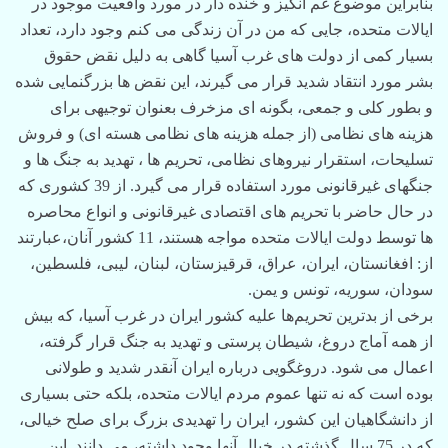
بنابراین موضوع غم انگیز و خنده دار در مورد واقعیت موجود در
ایالات متحده، جایی که من در آن زندگی می کنم وجود دارد، تعداد
بسیار کمی از دولت های غرب آسیا گاهی به دلیل نقض حقوق
بشر مورد انتقاد شدید قرار می گیرند، این نقض ها بزرگنمایی شده
و بطور کلی و جمعی، بگونه ای مزخرف بعنوان توجیهی برای
هزینه های نظامی (از جمله هزینه های نظامی هسته ای) و فروش
تسلیحات، استقرار نیروهای نظامی، تحریم ها ، تهدید به جنگ ها و
جنگهای غیرقانونی مورد استفاده قرار می گیرد. از 39 کشوری که
در حال حاضر با تحریم های اقتصادی غیرقانونی و انواع محاصره
ها توسط دولت ایالات متحده مواجه هستند، 11 کشور آنان،عبارتند
از: افغانستان، ایران، عراق، قرقیزستان، لبنان، لیبی، فلسطین،
سودان، سوریه، تونس و یمن.
برخی از بدترین تحریم‌ها علیه کشور ایران در غرب آسیا، که بیش
از همه آماج دروغ، شیطان پرستی و تهدید به جنگ قرار گرفته،
اعمال می شود. دروغگویی درباره ایران آنقدر شدید و طولانی
بوده است که نه تنها عموم مردم ایالات متحده، بلکه حتی بسیاری
از دانشگاهیان این کشور، ایران را تهدیدی بزرگ برای صلح خیالی،
که در 75 سال گذشته در خیال آنها وجود داشته، می دانند. این