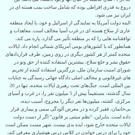
دروغ به قدری افراطی بوده که شامل ساخت بمب هسته ای در
ایران نیز می شود.
البته دولت آمریکا به نمایندگی از اسرائیل و خود، با ایجاد منطقه
عاری از سلاح هسته ای در غرب آسیا مخالف است. معاهدات و
توافقنامه هایی را که بر منطقه تأثیر می گذارد، پاره می کند،
همانطور که با کشورهای بومی آمریکای شمالی انجام داد. ایالات
متحده کمتر از هر کشور دیگری در روی زمین، طرف قراردادهای
حقوق بشر و خلع سلاح، بیشترین استفاده کننده از حق وتو در
شورای امنیت سازمان ملل، بزرگترین استفاده کننده از تحریم
های غیرقانونی و مخالف اصلی دادگاه جهانی رسیدگی به جنایات
بین المللی است. جنگ‌های تحت رهبری ایالات متحده، تنها در 20
سال گذشته، مستقیماً بیش از 5 میلیون نفر را، در غرب و آسیای
مرکزی، کشته، میلیون‌ها نفر دیگر را مجروح، آسیب دیده،
بی‌خانمان، فقیر کرده و در معرض آلودگی سمی و بیماری قرار
داده است. بنابراین، “نظم مبتنی بر قانون” اگر از دست دولت
ایالات متحده خارج شود، ایده بدی نیست. شهر مست ممکن است
خود را برای درس خواندن در کلاس درس هوشیاری معرفی کند،