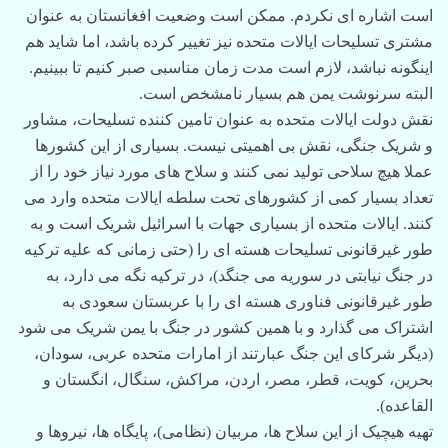
است اشاره ای نکردم. ممکن است وضعیت افغانستان به عنوان
مشتری تسلیحات ایالات متحده نیز تغییر کرده باشد، اما شاید هم
اینگونه نباشد، لازم است مدت زمان مناسبی صبر کنیم تا ببینیم.
البته سرنوشت یمن هم بسیار نامشخص است.
نقش دولت ایالات متحده به عنوان تامین کننده تسلیحات، مشاور
و شریک جنگی، نقش بی اهمیتی نیست. بسیاری از این کشورها
عملا هیچ سلاحی تولید نمی کنند و سلاح های مورد نیاز خود را از
تعداد بسیار کمی از کشورهای تحت سلطه ایالات متحده وارد می
کنند. ایالات متحده از بسیاری جهات با اسرائیل شریک است و به
طور غیرقانونی تسلیحات هسته ای را (حتی زمانی که علیه ترکیه
در جنگ نیابتی در سوریه می جنگد)، در ترکیه نگه می دارد، به
طور غیرقانونی فناوری هسته ای را با عربستان سعودی به
اشتراک می گذارد و با همین کشور در جنگ با یمن شریک می شود
(دیگر شرکای این جنگ عبارتند از امارات متحده عربی، سودان،
بحرین، کویت، قطر، مصر، اردن، مراکش، سنگال، انگستان و
القاعده).
تهیه هیچیک از این سلاح ها، مربیان (نظامی)، پایگاه ها، نیروها و