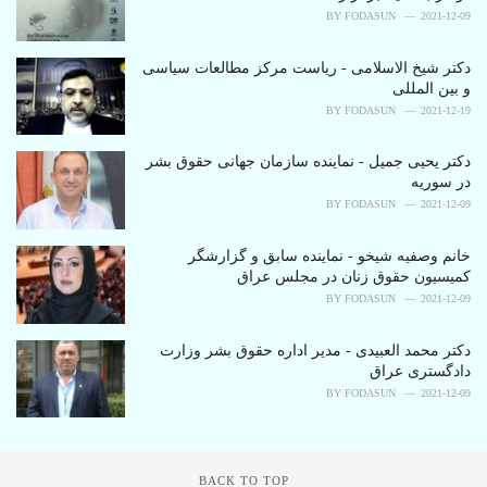
i
BY
FODASUN
2021-12-09
e
s
دکتر شیخ الاسلامی - ریاست مرکز مطالعات سیاسی
:
و بین المللی
BY
FODASUN
2021-12-19
دکتر یحیی جمیل - نماینده سازمان جهانی حقوق بشر
در سوریه
BY
FODASUN
2021-12-09
خانم وصفیه شیخو - نماینده سابق و گزارشگر
کمیسیون حقوق زنان در مجلس عراق
BY
FODASUN
2021-12-09
دکتر محمد العبیدی - مدیر اداره حقوق بشر وزارت
دادگستری عراق
BY
FODASUN
2021-12-09
BACK TO TOP