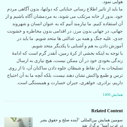
هوایی نمود.
ما باید از تاثیر اطلاع رسانی جنایاتی که دولتها، بدون آگاهی مردم
خود، بدور از خانه مرتکب می شوند، به مردمشان آگاه باشیم و از
آن استفاده کنیم. ما نیازمند آنیم که به عنوان انسان و شهروند
جهانی، در جهانی بدون مرز، در اقدامی بدون مخاطره و خشونت
جدی، علیه جنگ و همه بی عدالتی ها متحد شویم. ما باید در
آموزش دادن به هم و آشنایی با یکدیگر متحد شویم.
با توجه به اینکه بخشی از کرۀ زمین، آنقدر گرم است که ادامۀ
زندگی بخودی خود در آن ممکن نیست، هیچ نیازی به ارسال
تسلیحات به آن نقاط و شیطان جلوه دادن ساکنان آن، تا از روی
ترس و طمع واکنش نشان دهند نیست، بلکه آنچه ما به آن احتیاج
داریم، برادری، خواهری، جبران خسارت و همبستگی است.
C
همایش 1400
a
t
e
Related Content
g
o
سومین همایش بین‌المللی "آینده صلح و حقوق بشر
r
در غرب آسیا" برگزار شد