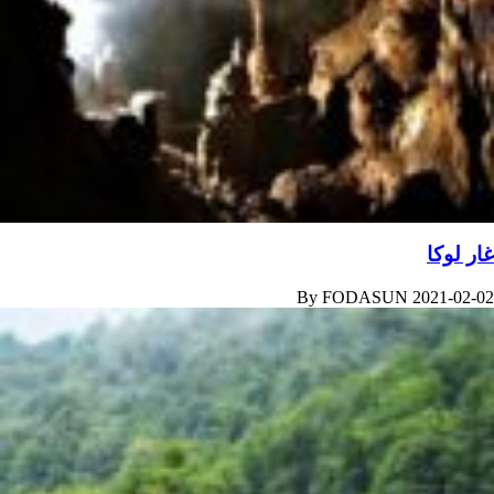
غار لوکا
By
FODASUN
2021-02-02