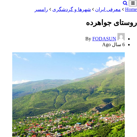
Home
معرفی ایران
شهرها و گردشگری
رامسر
روستای جواهرده
By
FODASUN
6 سال Ago