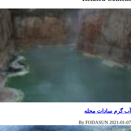
آب گرم سادات محله
By
FODASUN
2021-01-07