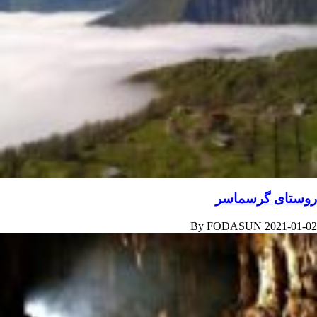
روستای گرسماسر
By
FODASUN
2021-01-02