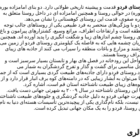
ستای فردو
قدمت و پیشینه تاریخی طولانی دارد. دو بنای امامزاده بوره
وره) در حوالی روستا و همچنین امامزاده ای در داخل روستا متعلق به
ره صفوی، قدمت این روستای کوهستانی را نشان می‌دهد.
و با ویژگی‌های منحصر به فرد طبیعی یکی از روستاهای جالب توجه
قه است و ارتفاعات اطراف، مراتع وسیع، کشتزارهای پیرامون و باغ
 روستا چشم اندازهای زیبا و شگفت انگیزی را پدید آورده اند. همچنین
ان چشمه هایی که به فاصله یک کیلومتری روستای فردو از زمین می
ند و مزارع و باغات منطقه را سیراب می کنند از جاذبه های زیبای
راف روستا هستند.
حل این رودخانه در فصل های بهار و تابستان بسیار سرسبز است و
ل مناسبی برای گشت و گذار و تفرج گردشگران به شمار می
.روستای فردو دارای جاذبه‌های طبیعت گردی بسیاری است که از جمل
ا می‌توان به آبشار زیبایی که در دامنه‌های کوه برف انبار قرار دارد و از
ه‌های زیبای طبیعت ناشناخته استان قم است، اشاره کرد.
اما این روستای ناشناخته در سال ۲۰۰۹ به شهرتی جهانی دست یافت.
ت جهانی فردو به دلیل جاذبه گردشگری و جلوه‌های طبیعت ناشناخته
نیست، بلکه نام‌گذاری یکی از پیچیده‌ترین تأسیسات هسته‌ای دنیا به نام
 روستا، فردو را به یک مکان جهانی تبدیل کرده است.
لری