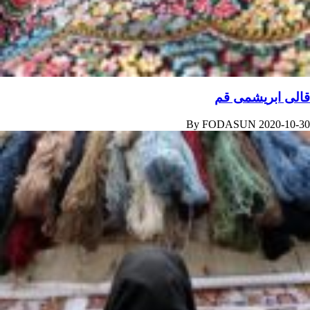
قالی ابریشمی قم
By
FODASUN
2020-10-30