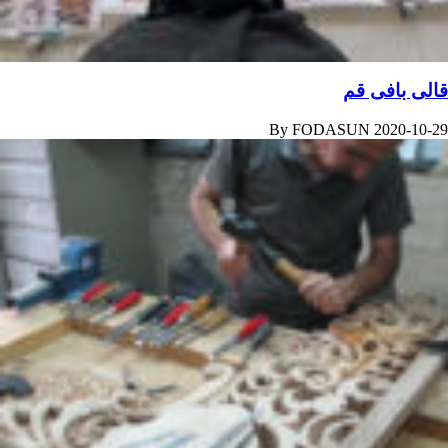
قالی بافی قم
By
FODASUN
2020-10-29