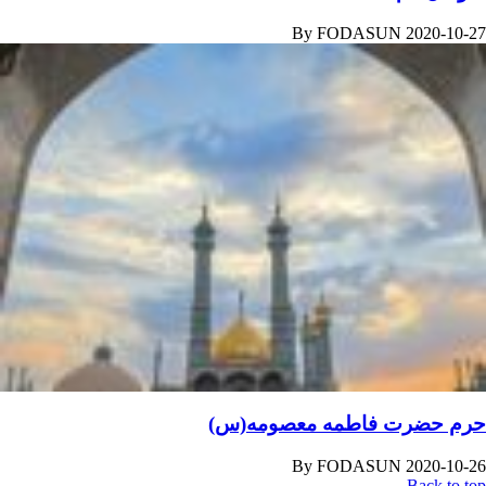
By
FODASUN
2020-10-27
حرم حضرت فاطمه معصومه(س)
By
FODASUN
2020-10-26
Back to top