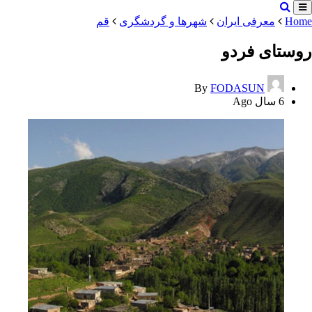
Home
معرفی ایران
شهرها و گردشگری
قم
روستای فردو
By
FODASUN
6 سال Ago