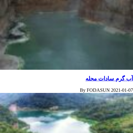
آب گرم سادات محله
By
FODASUN
2021-01-07