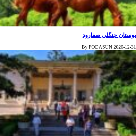
بوستان جنگلی صفارود
By
FODASUN
2020-12-31