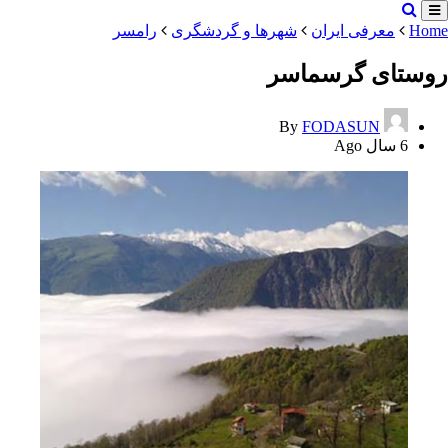
Home
معرفی ایران
شهرها و گردشگری
رامسر
روستای گرسماسر
By
FODASUN
6 سال Ago