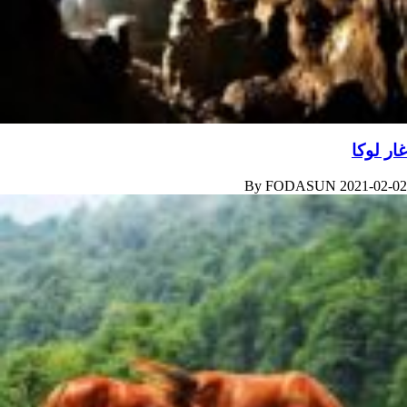
غار لوکا
By
FODASUN
2021-02-02