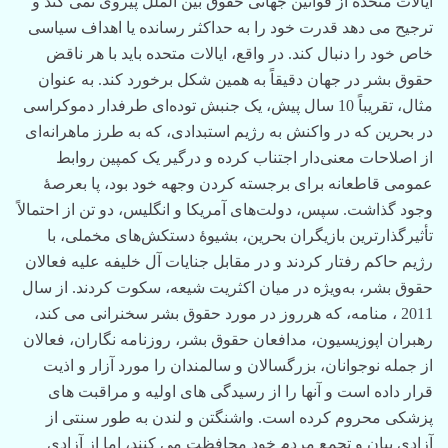
ایالات متحده از قوانین جهانی حقوق بین الملل پیروی نمی کند و
ترجیح می دهد قدرت خود را به حداکثر رسانده یا اهداف سیاسی
خاص خود را دنبال کند. در واقع، ایالات متحده باید با هر ناقض
حقوق بشر در جهان دقیقاً به همین شکل برخورد کند. به عنوان
مثال، تقریباً 10 سال پیش، یک جنبش توده‌ای طرفدار دموکراسی
در بحرین که در واکنش به رژیم استبدادی، که به طرز ماهرانه‌ای
از اصلاحات معنی‌دار اجتناب کرده و درگیر یک کمپین روابط
عمومی قاطعانه برای برجسته کردن وجهه خود بود، پا بعرصۀ
وجود گذاشت. سپس، دولت‌های آمریکا و انگلیس، دو تن از احتمالاً
تأثیرگذارترین بازیگران بحرین، بشیوۀ دستکش‌های مخملی، با
رژیم حاکم رفتار کردند و در مقابل جنایات آل خلیفه علیه فعالان
حقوق بشر، به‌ویژه در میان اکثریت شیعه، سکوت کردند. از سال
2011 ، منامه، که هرروز در مورد حقوق بشر سخنرانی می کند،
رهبران اپوزیسیون، مدافعان حقوق بشر، روزنامه نگاران، فعالان
از جمله نوجوانان، بزرگسالان و سالمندان را مورد آزار و اذیت
قرار داده است و آنها را از رسیدگی های اولیه و مراقبت های
پزشکی محروم کرده است. واشنگتن و لندن به طور سنتی از
آزادی بیان و تجمع مردم خود محافظت می کنند، اما از آزادی