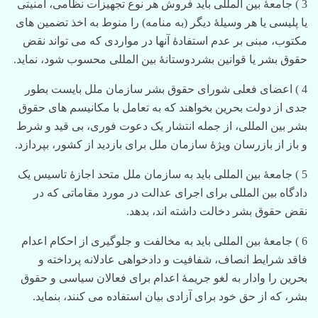
3 ) جامعۀ بین المللی باید فروش هر نوع تجهیزات نظامی، امنیتی
یا پلیسی یا هر وسیلۀ دیگر (به منامه) را منوط به اخذ تضمین های
مکتوب، مبنی بر عدم استفادۀ آنها در مواردی که می تواند نقض
حقوق بشر یا قوانین بشردوستانۀ بین المللی محسوب شود، نماید.
4 ) اعضای فعلی شورای حقوق بشر سازمان ملل بایست بطور
جدی از دولت بحرین بخواهند که به تعامل با مکانیسم های حقوق
بشر بین المللی، از جمله انتشار یک دعوت فوری، بی قید و شرط
و باز از بازرسان ویژۀ سازمان ملل برای بازدید از کشور، بپردازد.
5 ) جامعۀ بین المللی باید به سازمان ملل متحد اجازۀ تاسیس یک
دادگاه بین المللی برای اجرای عدالت در مورد مقاماتی که در
نقض حقوق بشر دخالت داشته اند، بدهد.
6 ) جامعۀ بین المللی باید به مخالفت و جلوگیری از احکام اعدام
فاقد شرایط انصاف، شفافیت و دادخواهی عادلانه پرداخته و
بحرین را وادار به لغو جریمۀ اعدام برای فعالان سیاسی و حقوق
بشر، که از حق خود برای آزادی بیان استفاده می کنند، بنماید.