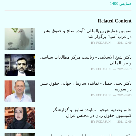
C
همایش 1400
a
t
e
Related Content
g
o
سومین همایش بین‌المللی "آینده صلح و حقوق بشر
r
در غرب آسیا" برگزار شد
i
BY
FODASUN
2021-12-09
e
s
دکتر شیخ الاسلامی - ریاست مرکز مطالعات سیاسی
:
و بین المللی
BY
FODASUN
2021-12-19
دکتر یحیی جمیل - نماینده سازمان جهانی حقوق بشر
در سوریه
BY
FODASUN
2021-12-09
خانم وصفیه شیخو - نماینده سابق و گزارشگر
کمیسیون حقوق زنان در مجلس عراق
BY
FODASUN
2021-12-09