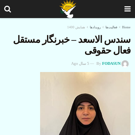
Home
فعالیت‌ها
رویدادها
همایش 1400
سندس الاسعد – خبرنگار مستقل
فعال حقوقی
FODASUN
By
5 سال Ago