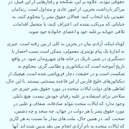
حقوقی نبودند. علاوه بر این، شکنجه و رفتارهایی از این قبیل، در
مراکز بازداشت بحرین، از امور عادی و متداول است. زندانیان
عقیدتی باید انتخاب کنند: فعالان حقوق بشر را محکوم کنند، به
جنایاتی که مرتکب نشده اند، اعتراف کنند، یا متحمل اقدامات
تلافی جویانه برعلیه خود و اعضای خانوادۀ خود شوند.
کوتاه اینکه، آزادی بیان در بحرین به کلی از بین رفته است. چیزی
به اندازۀ یک پیام توئیتری معمولی، ممکن است سبب احضار یا
دستگیری در شبی تاریک در خانه های شهروندان شود. در واقع
تاریخ آموخته است که دیکتاتوری و نظامی گری، محکوم به
شکست است و در حقیقت دچار فروپاشی شده است. هیچیک از
دیکتاتورهای خلیج فارس از این قاعده مستثنی نیستند. با این حال،
لفاظی های دولت ایالات متحده در مورد حقوق بشر چیزی جز
سلاحی برای استفاده بر علیه رقبای خودش نیست. هیچ دلیلی
وجود ندارد که ایالات متحده نتواند صادقانه، شفاف و علنی در
مورد حقوق بشر با هر دولت در جهان، چه متحد و چه دشمن،
صحبت کند. در همین حال، ملت های بیدار ما نسبت به هر کاری
که ایالات متحده به نام آزادی انجام می دهد بدبین شده اند. آنها