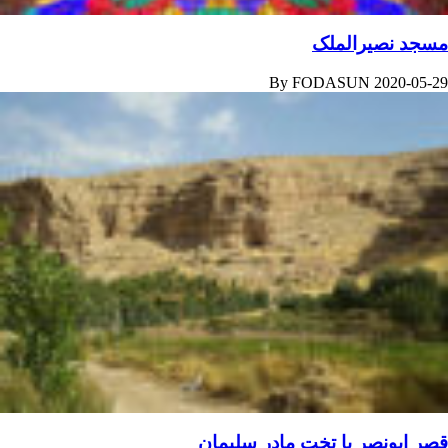
مسجد نصیرالملک
By
FODASUN
2020-05-29
قصر ابونصر یا تخت مادر سلیمان