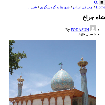
Home
معرفی ایران
شهرها و گردشگری
شیراز
شاه‌ چراغ
By
FODASUN
6 سال Ago