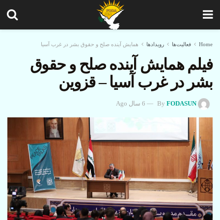
Home
فعالیت‌ها
رویدادها
همایش آینده صلح و حقوق بشر در غرب آسیا
فیلم همایش آینده صلح و حقوق
بشر در غرب آسیا – قزوین
FODASUN
By
6 سال Ago