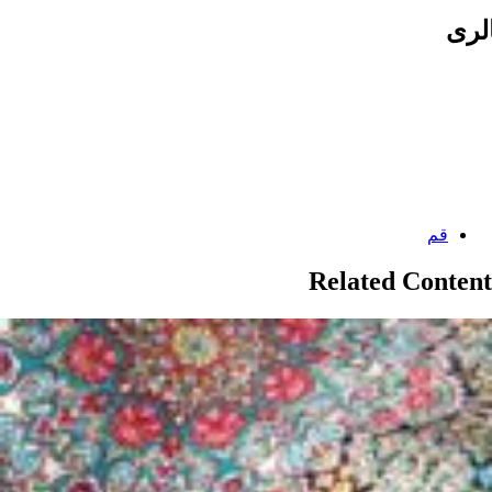
لری
Categories:
قم
Related Content