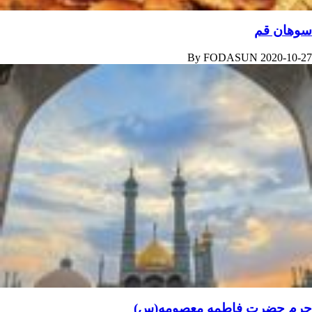
سوهان قم
By
FODASUN
2020-10-27
حرم حضرت فاطمه معصومه(س)