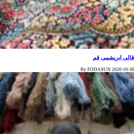
قالی ابریشمی قم
By
FODASUN
2020-10-30