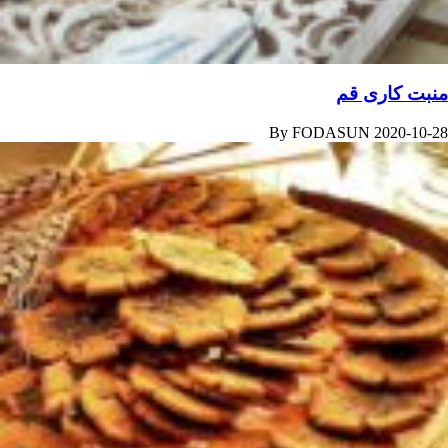
منبت کاری قم
By
FODASUN
2020-10-28