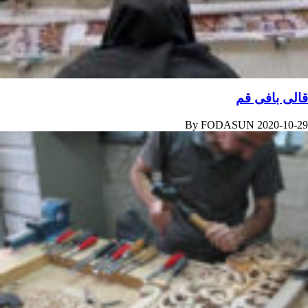
قالی بافی قم
By
FODASUN
2020-10-29