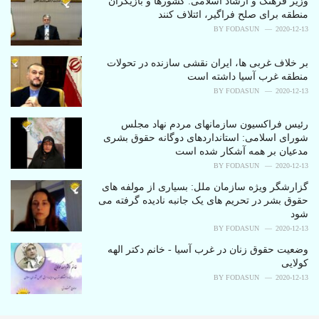
o
وزیر فرهنگ و ارشاد اسلامی: کشورها و بازیگران
r
منطقه برای صلح فراگیر، ائتلاف کنند
i
BY
FODASUN
2020-12-13
e
s
بر خلاف غربی ها، ایران نقشی سازنده در تحولات
:
منطقه غرب آسیا داشته است
BY
FODASUN
2020-12-13
رئیس فراکسیون سازمانهای مردم نهاد مجلس
شورای اسلامی: استانداردهای دوگانه حقوق بشری
مدعیان بر همه آشکار شده است
BY
FODASUN
2020-12-13
گزارشگر ویژه سازمان ملل: بسیاری از مولفه های
حقوق بشر در تحریم های یک جانبه نادیده گرفته می
شود
BY
FODASUN
2020-12-13
وضعیت حقوق زنان در غرب آسیا - خانم دکتر الهه
کولایی
BY
FODASUN
2020-12-13