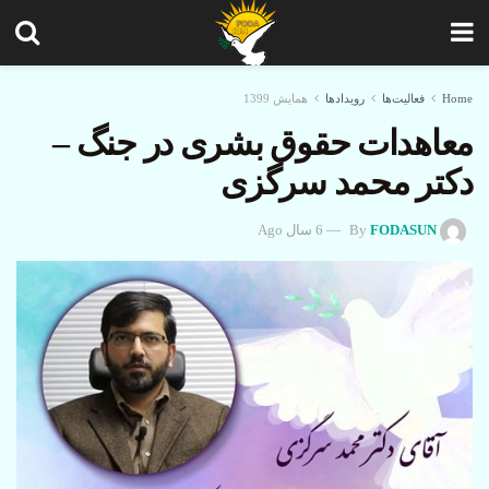
Home
فعالیت‌ها
رویدادها
همایش 1399
معاهدات حقوق بشری در جنگ –
دکتر محمد سرگزی
FODASUN
By
6 سال Ago