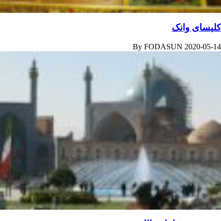
کلیسای وانک
By
FODASUN
2020-05-14