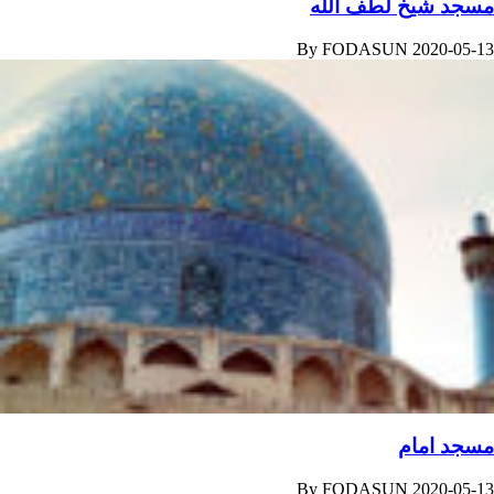
مسجد شیخ لطف الله
By
FODASUN
2020-05-13
مسجد امام
By
FODASUN
2020-05-13