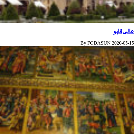
عالی‌قاپو
By
FODASUN
2020-05-15