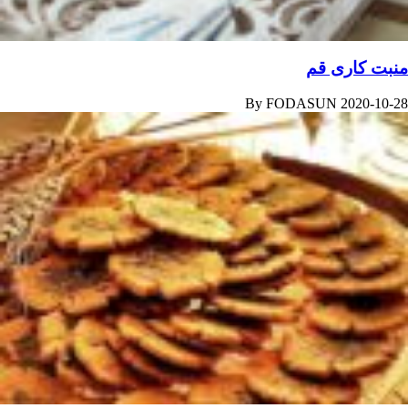
منبت کاری قم
By
FODASUN
2020-10-28