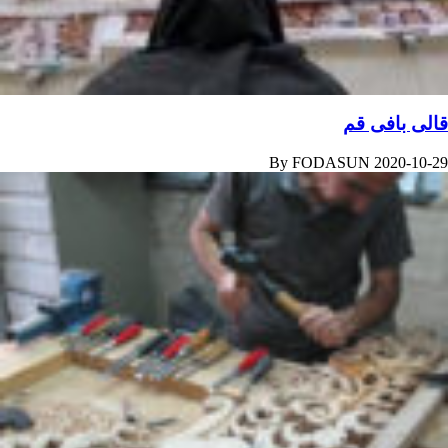
قالی بافی قم
By
FODASUN
2020-10-29