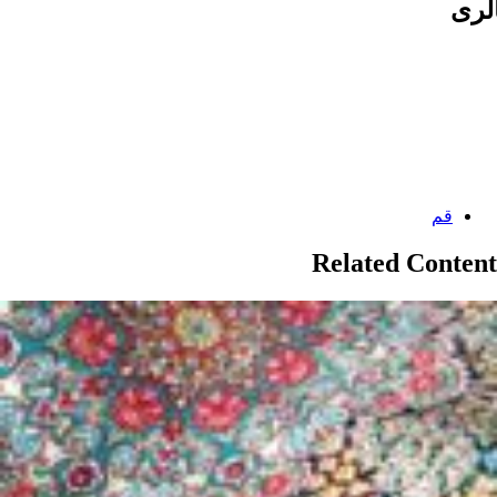
لری
Categories:
قم
Related Content