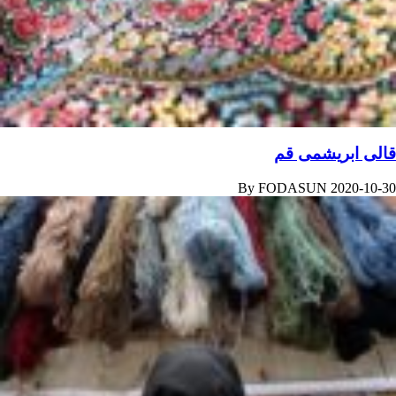
قالی ابریشمی قم
By
FODASUN
2020-10-30