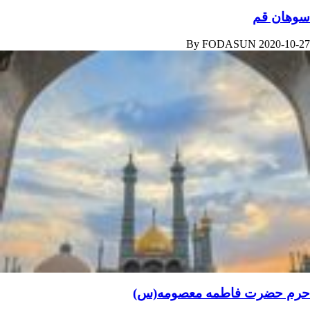
سوهان قم
By
FODASUN
2020-10-27
حرم حضرت فاطمه معصومه(س)