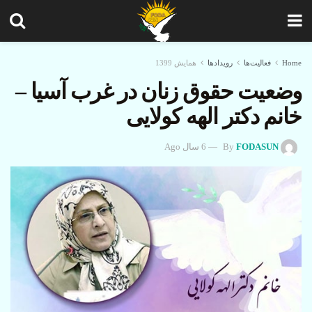
Home
فعالیت‌ها
رویدادها
همایش 1399
وضعیت حقوق زنان در غرب آسیا –
خانم دکتر الهه کولایی
FODASUN
By
6 سال Ago