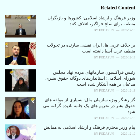
s
o
Related Content
:
r
i
وزیر فرهنگ و ارشاد اسلامی: کشورها و بازیگران
e
منطقه برای صلح فراگیر، ائتلاف کنند
s
BY
FODASUN
2020-12-13
:
بر خلاف غربی ها، ایران نقشی سازنده در تحولات
منطقه غرب آسیا داشته است
BY
FODASUN
2020-12-13
رئیس فراکسیون سازمانهای مردم نهاد مجلس
شورای اسلامی: استانداردهای دوگانه حقوق بشری
مدعیان بر همه آشکار شده است
BY
FODASUN
2020-12-13
گزارشگر ویژه سازمان ملل: بسیاری از مولفه های
حقوق بشر در تحریم های یک جانبه نادیده گرفته می
شود
BY
FODASUN
2020-12-13
پیام وزیر محترم فرهنگ و ارشاد اسلامی به همایش
BY
FODASUN
2020-12-10