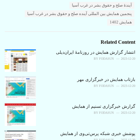
T
آیندۀ صلح و حقوق بشر در غرب آسیا
t
a
e
پنجمین همایش بین المللی آینده صلح و حقوق بشر در غرب آسیا
g
g
s
همایش 1402
o
:
r
i
e
Related Content
s
:
انتشار گزارش همایش در روزنامۀ ایران‌دیلی
BY
FODASUN
2023-12-20
بازتاب همایش در خبرگزاری مهر
BY
FODASUN
2023-12-20
گزارش خبرگزاری تسنیم از همایش
BY
FODASUN
2023-12-20
پوشش خبری شبکه پرس‌تی‌وی از همایش
BY
FODASUN
2023-12-20