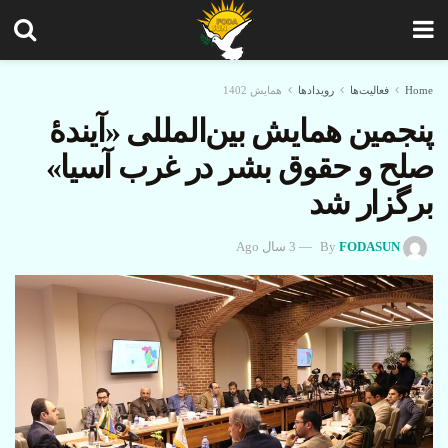
Home
فعالیت‌ها
رویدادها
همایش 1402
پنجمین همایش بین‌المللی «آیندۀ
صلح و حقوق بشر در غرب آسیا»
برگزار شد
FODASUN
By
3 سال Ago