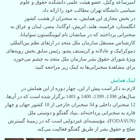
امیرساعد وکیل، عضو هیئت علمی دانشکده حقوق و علوم
سیاسی دانشگاه تهران مطالب خود را ارائه داد.
در بخش مجازی این همایش، نه سخنران از هشت کشور
انگلستان، فرانسه، هلند، اتریش، اوگاندا، مصر، لبنان و عراق به
سخنرانی پرداختند که در میانشان نام لیوینگستون سوانیانا،
کارشناس مستقل سازمان ملل متحد در ارتقای نظم بین‌المللی
دموکراتیک و عادلانه و کریستف پشو، رئیس سابق بخش رویه‌های
ویژۀ شورای حقوق بشر سازمان ملل متحد به چشم می‌خورد.
برای مشاهدۀ سخنرانی‌ها به لینک زیر مراجعه کنید:
لینک همایش
لازم به ذکر است پیش از این، چهار دوره از این همایش در
سال‌های 1398، 1399، 1400 و 1401 برگزار شده است که در آن‌ها،
12 سخنران داخلی و 34 سخنران خارجی از 18 کشور جهان و چهار
قاره به سخنرانی پرداخته‌اند. بنیاد گفتگو و دوستی ملل
(FODASUN)، مؤسسه‌ای غیردولتی است که در زمینۀ گسترش
صلح و حقوق بشر از طریق گفتگو فعالیت می‌کند.