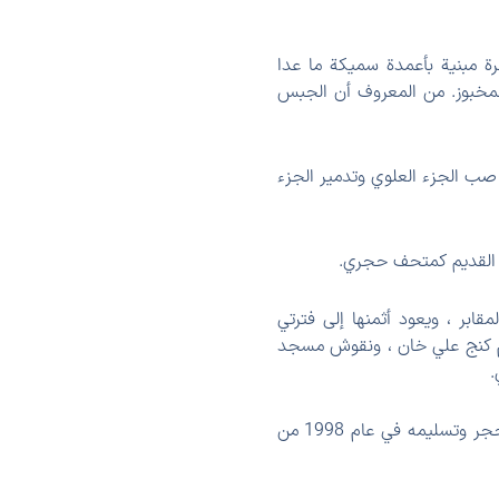
رة مبنية بأعمدة سميكة ما عدا
لمخبوز. من المعروف أن الجبس
 صب الجزء العلوي وتدمير الجزء
نى القديم كمتحف حجري.
قابر ، ويعود أثمنها إلى فترتي
ام كنج علي خان ، ونقوش مسجد
.
أصغر شاهد قبر تم اكتشافه في محافظة كرمان محفوظ أيضًا في هذا المتحف ، وقد تم اكتشاف هذا الحجر وتسليمه في عام 1998 من