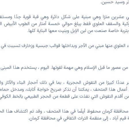
ر وسيد حسين.
الي عشرين مترًا وهي مبنية على شكل دائرة وهي قبة قوية جدًا ومستق
كية والسقف العلوي فقط يبلغ حوالي خمسة أمتار من الطوب الأبيض ا
بتربة خاصة صنعت من لبن الإبل وبنيت معها البناية كلها.
زء العلوي منها مبني من الآجر وبداخلها قوالب جبسية وزخارف تسببت في
ة من عصور ما قبل الإسلام وهي مهمة لقوتها. اليوم ، يستخدم هذا المب
ددًا كبيرًا من النقوش الحجرية ، بما في ذلك أحجار البناء والآثار والم
ن أعمال هذا المتحف ، يمكننا أن نذكر ضريح خواجة أتابك، ومدخل حم
ن أقدم النقوش التي نفذت على قطعة من الحجر الطبيعي بالخط الكوفي
 قيم آباد ، إلى منظمة التراث الثقافي في محافظة كرمان.