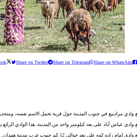
ook
Share on Twitter
Share on Telegram
Share on WhatsApp
 وادي مرادبيغ في جنوب المدينة حول قرية تحمل الاسم نفسه، ومنحدر
 وادي عباس أباد على بعد كيلومتر واحد من المدينة. هذا الوادي الرائع ي
ام زاده كوه على بعد حوالي 12 كم جنوب غرب مدينة همدان. ويتكون ضريحه من مبنيين قصيرين نسبيًا من الآجر وقبة عالية ويبدو أنه أحد أعمال عصر الإیلخانیین في القرن الثامن الهجري.