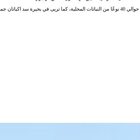
يقع سد اكباتان على بعد 11 كم من طريق همدان إلى طريق ملاير في واد أخضر. تم تحريج الجبال المحيطة وجنب النهر. ينمو في منطقة هذا السد حوالي 40 نوعًا من النباتات المحلية، كما تربى في بحیرة سد اكباتا