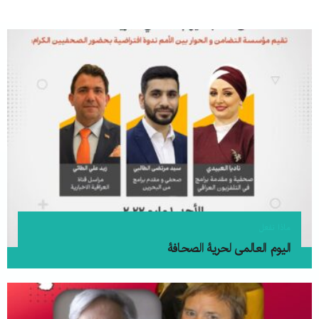
ماذا نفعل
الیوم العالمی لحریۀ الصحافۀ