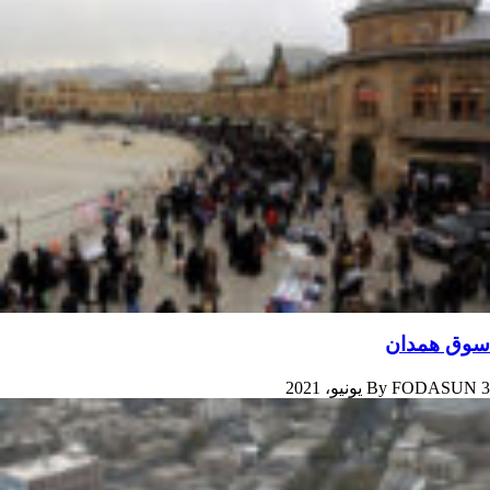
سوق همدان
3 يونيو، 2021
FODASUN
By