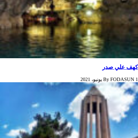
کهف علي صدر
1 يونيو، 2021
FODASUN
By