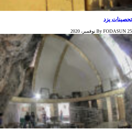
تحصینات یزد
25 نوفمبر، 2020
FODASUN
By