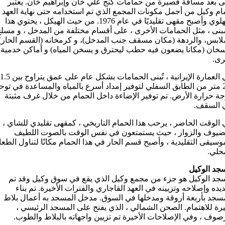
 بعد مسافة قصيرة من حمامات كنج علي خان وإبراهيم خان. يعتبر
م وكيل من أجمل مكونات المجمع الذي تم استخدامه حتى نهاية العهد
البهلوي وأصبح مقهى تقليديًا في عام 1976. من حيث الهيكل ، يحتوي هذا
بنى ، مثل الحمامات الأخرى ، على أقسام مختلفة من المدخل ، و مسل
لابس، والردهة (مکان مسقف جنب المدخل)، و کرمخانه (القسم الحار)
خان (مکانا یضعون فیه حطب لیحترق و یسخن المیاه) و أماکن خدمیة
ری.
2.5 متر من الطابق السفلي لتوفير إمداد أسرع بالمياه والمساعدة في توح
ة حرارة الأرض. تم توفير الإضاءة داخل الحمام من خلال غرف مثبتة
 السقف.
الوقت الحاضر ، يرحب هذا الحمام التاريخي ، كمقهى تقليدي للشاي ،
لضيوف والزوار ، حيث يستمتعون في نفس الوقت بالصوت اللطيف
وسيقى التقليدية ، وأصبح قسم الحار في هذا الحمام مكانًا لتناول الطعا
حلي.
جد الوكيل
جد الوكيل هو جزء من مجمع وکیل الذي يقع في سوق وکیل وقد تم
يده وإصلاحه وتزيينه في العهد القاجاري والفترات الأخيرة. تم بناء
سجد بأربعة أروقة ومدخلها في السوق. مدخل المسجد به أعمال بلاط
رة للاهتمام. الصحن الشمالي ، الذي يفتح على المسجد الرئيسي ،
وف ، وفي الإصلاحات الأخيرة تم تزيين واجهاته بالبلاط والطوب.