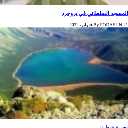
المسجد السلطاني في بروجرد
21 فبراير، 2022
FODASUN
By
بحيرة شط تمي