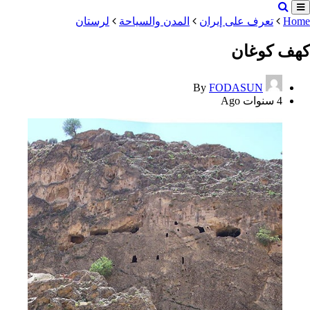
Home
تعرف على إيران
المدن والسياحة
لرستان
کهف کوغان
By
FODASUN
4 سنوات Ago