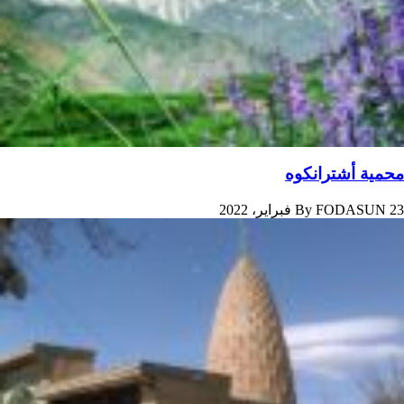
محمية أشترانكوه
23 فبراير، 2022
FODASUN
By