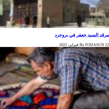
مرقد السيد جعفر في بروجرد
22 فبراير، 2022
FODASUN
By