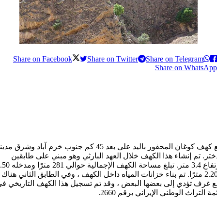
Share on Facebook
Share on Twitter
Share on Telegram
Share on WhatsApp
يقع كهف كوغان المحفور بالید على بعد 45 كم جنوب خرم آباد وشرق مدي
ختر. تم إنشاء هذا الكهف خلال العهد البارثي وهو مبني على طابقين
بارتفاع 3.4 متر. تبلغ مساحة الكهف الإجمالية حوالي 1
× 2.20 مترًا. تم بناء خزانات المياه داخل الكهف ، وفي الطابق الثاني هناك
ع غرف تؤدي إلى بعضها البعض ، وقد تم تسجيل هذا الکهف التاريخي ف
مة التراث الوطني الإيراني برقم 2660.