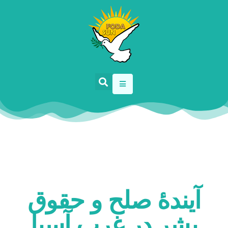
آیندۀ صلح و حقوق
بشر در غرب آسیا