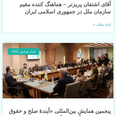
آقای اشتفان پریزنر – هماهنگ کننده مقیم
سازمان ملل در جمهوری اسلامی ایران
ادامه مطلب »
اخبار همایش 1402
پنجمین همایش بین‌المللی «آیندۀ صلح و حقوق