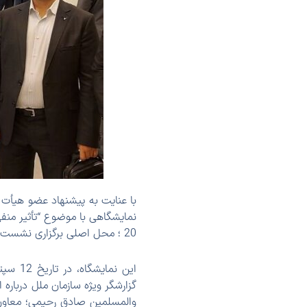
با عنایت به پیشنهاد عضو هیأت م
نمایشگاهی با موضوع “تأثیر منف
20 ؛ محل اصلی برگزاری نشست های شورا دایر شده بود، حدود یک هفته کاری فعالیت داشت.
این نم
گزارشگر ویژه سازمان ملل درباره
والمسلمین صادق رحیمی؛ معاون ق