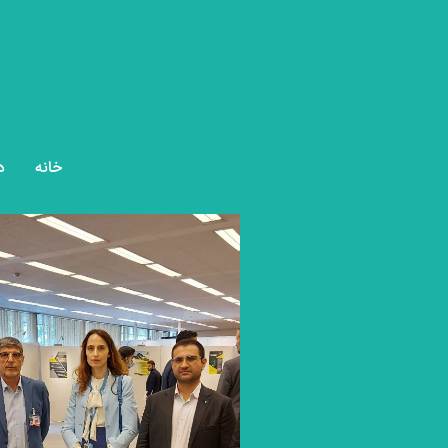
خانه
د