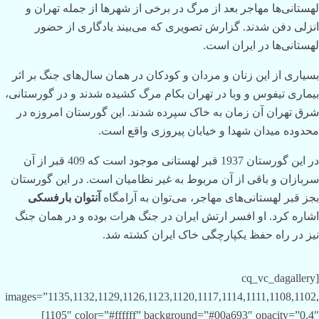
لهستانی‌ها مهاجر بعد از مرگ در برخی از شهرها از جمله تهران و
انزلی دفن شدند. گزارش تصویری که می‌بیند یادگاری از حضور
لهستانی‌ها در ایران است.
بسیاری از این زنان و مردان و کودکان در همان سال‌های جنگ بر اثر
بیماری تیفوس و وبا در تهران بکام مرگ کشیده شدند و در گورستانی،
شرق تهران آن زمان به خاک سپرده شدند. این گورستان امروزه در
محدوده میدان شهدا و خیابان پیروزی واقع است.
در این گورستان 1937 قبر لهستانی موجود است که 409 قبر از آن
سربازان و باقی از آن مربوط به غیر نظامیان است. در این گورستان
بجز قبر لهستانی‌های مهاجر، می‌توان به آرامگاه
آنتوان بارفسکی
اشاره کرد. او افسر ارتش ایران در جنگ هرات بوده و در همان جنگ
نیز در راه حفظ یکپارچگی خاک ایران کشته شد.
[cq_vc_dagallery
images=”1135,1132,1129,1126,1123,1120,1117,1114,1111,1108,1102,
1105″ color=”#ffffff” background=”#00a693″ opacity=”0.4″]