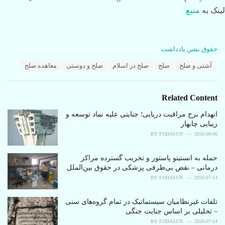
لینک به
منبع
C
حقوق بشر
,
یادداشت‌
a
T
آشتی و صلح
صلح
صلح در اسلام
صلح و دوستی
معاهده صلح
t
a
e
g
g
s
o
Related Content
:
r
i
انهدام برج مراقبت دریایی؛ جنایتی علیه نماد توسعه و
e
زیبایی چابهار
s
BY
FODASUN
2026-08-06
:
حمله به انستیتو پاستور و تخریب گسترده مراکز
درمانی – نقض بی‌طرفی پزشکی در حقوق بین‌الملل
BY
FODASUN
2026-07-14
تلفات غیرنظامیان سیستماتیک در تمام گروه‌های سنی
– تحلیلی بر اساس جنایت جنگی
BY
FODASUN
2026-07-14