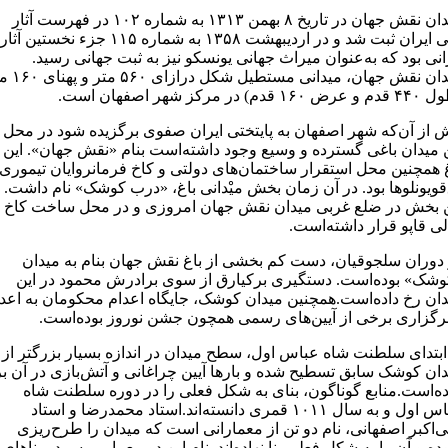
میدان نقش جهان در تاریخ ۸ بهمن ۱۳۱۳ به شماره ۱۰۲ در فهرست آثار
ملی ایران ثبت شد و در اردیبهشت ۱۳۵۸ به شماره ۱۱۵ جزء نخستین آثار
انی بود که به‌عنوان میراث جهانی یونسکو نیز به ثبت جهانی رسید.
میدان نقش جهان، میدانی مستطیل
۱۶۰ قدم) در مرکز شهر اصفهان است.
 از آن‌که شهر اصفهان به پایتختی ایران صفوی برگزیده شود در محل
 میدان باغی گسترده و وسیع وجود داشته‌است بنام «نقش جهان». این
 همچنین محل استقرار ساختمان‌های دولتی و کاخ فرمانروایان تیموری 
قویونلوها بود. در آن زمان بخش میْدانی باغ، «درب کوشک» نام داشت.
ن بخش در ضلع غربی میدان نقش جهان امروزی و در محل ساخت کاخ
ی قاپو قرار داشته‌است.
دوران سلجوقیان، دست کم بخشی از باغ نقش جهان بنام به میدان
وشک» بوده‌است. دستگیری برکیارق از سوی برادرش محمود در این
ان رخ داده‌است.همچنین میدان کوشک، جایگاه اعدام محکومان به اعد
رگزاری برخی از آیین‌های رسمی همچون جشن نوروز بوده‌است.
ابتدای سلطنت شاه عباس اول، سطح میدان در اندازه بسیار بزرگتر از
ان کوشک سابق تسطیح شده و بارها آیین چراغانی و آتش‌بازی در آن بر
‌است.منابع گوناگون، بنای به شکل فعلی را در دوره سلطنت شاه
عباس اول و به سال ۱۰۱۱ قمری دانسته‌اند.استاد محمدرضا و استاد
‌اکبر اصفهانی، نام دو تن از معمارانی است که میدان را طرح‌ریزی
ده و آن را به شکل فعلی بنا نهاده‌اند. نام این دو معمار بر سردر بناهای