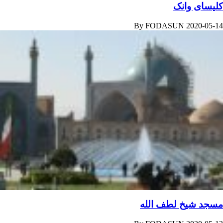
کلیسای وانک
By
FODASUN
2020-05-14
مسجد شیخ لطف الله