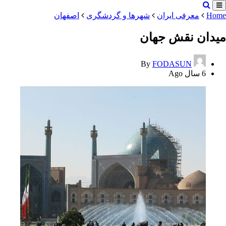
Home
معرفی ایران
شهرها و گردشگری
اصفهان
میدان نقش جهان
By
FODASUN
6 سال Ago