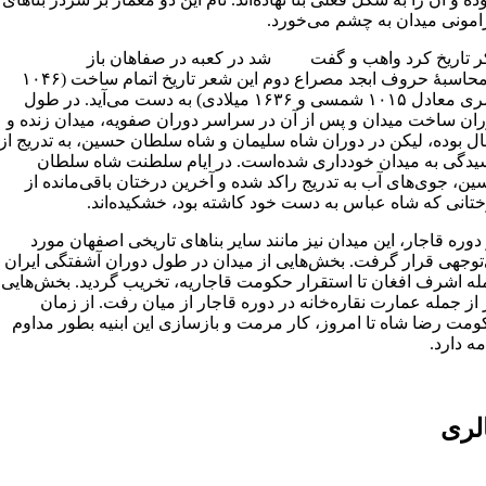
امونی میدان به چشم می‌خورد.
ر تاریخ کرد واهب و گفت شد در کعبه در صفاهان باز
با محاسبهٔ حروف ابجد مصراع دوم این شعر تاریخ اتمام ساخت (۱۰۴۶
قمری معادل ۱۰۱۵ شمسی و ۱۶۳۶ میلادی) به دست می‌آید. در طول
ان ساخت میدان و پس از آن در سراسر دوران صفویه، میدان زنده و
ل بوده، لیکن در دوران شاه سلیمان و شاه سلطان حسین، به تدریج از
یدگی به میدان خودداری شده‌است. در ایام سلطنت شاه سلطان
ن، جوی‌های آب به تدریج راکد شده و آخرین درختان باقی‌مانده از
تانی که شاه عباس به دست خود کاشته بود، خشکیده‌اند.
دوره قاجار، این میدان نیز مانند سایر بناهای تاریخی اصفهان مورد
توجهی قرار گرفت. بخش‌هایی از میدان در طول دوران آشفتگی ایران ا
ه اشرف افغان تا استقرار حکومت قاجاریه، تخریب گردید. بخش‌هایی
 از جمله عمارت نقاره‌خانه در دوره قاجار از میان رفت. از زمان
مت رضا شاه تا امروز، کار مرمت و بازسازی این ابنیه بطور مداوم
مه دارد.
لری