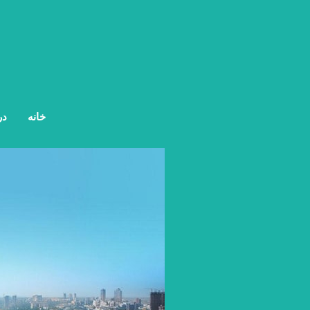
خانه
در