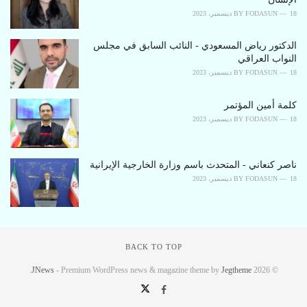
18 ديسمبر، 2023
FODASUN
BY
الدکتور ریاض المسعودي - النائب السابق في مجلس
النواب العراقي
18 ديسمبر، 2023
FODASUN
BY
كلمة أمين المؤتمر
18 ديسمبر، 2023
FODASUN
BY
ناصر کنعاني - المتحدث باسم وزارة الخارجية الإيرانية
18 ديسمبر، 2023
FODASUN
BY
BACK TO TOP
.
JNews
- Premium WordPress news & magazine theme by
Jegtheme
© 2026