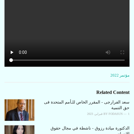
C
مؤتمر 2022
a
t
e
Related Content
g
o
سعد الفرارجی - المقرر الخاص للـأمم المتحدة فی
r
حق التنمیة
i
1 فبراير، 2023
FODASUN
BY
e
s
الدکتورة ميادة رزوق - ناشطة في مجال حقوق
:
الإنسان