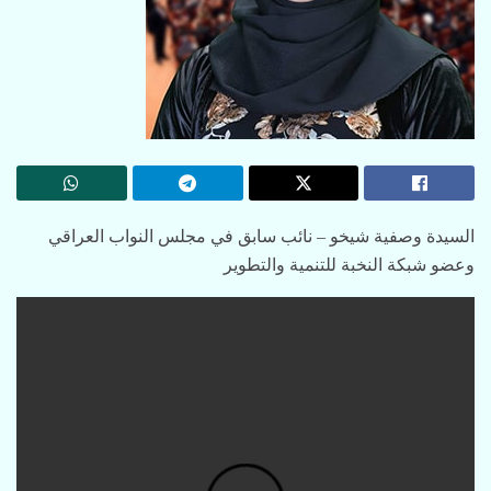
السیدة وصفیة شیخو – نائب سابق في مجلس النواب العراقي
وعضو شبکة النخبة للتنمیة والتطوير