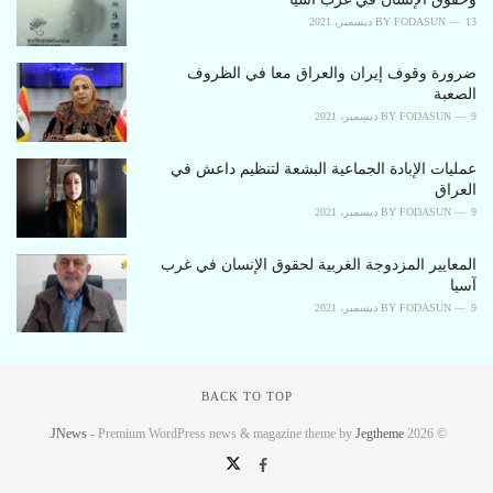
13 ديسمبر، 2021
FODASUN
BY
ضرورة وقوف إيران والعراق معا في الظروف
الصعبة
9 ديسمبر، 2021
FODASUN
BY
عملیات الإبادة الجماعية البشعة لتنظیم داعش في
العراق
9 ديسمبر، 2021
FODASUN
BY
المعايير المزدوجة الغربية لحقوق الإنسان في غرب
آسيا
9 ديسمبر، 2021
FODASUN
BY
BACK TO TOP
.
JNews
- Premium WordPress news & magazine theme by
Jegtheme
© 2026