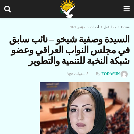
Home
ماذا نفعل
أحداث
مؤتمر 2021
السیدة وصفیة شیخو – نائب سابق
في مجلس النواب العراقي وعضو
شبکة النخبة للتنمیة والتطوير
FODASUN
By
5 سنوات Ago