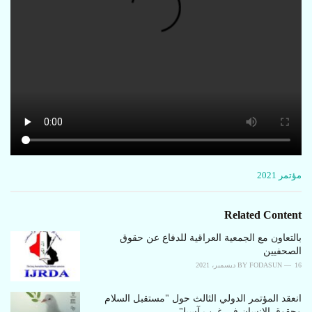
C
مؤتمر 2021
a
t
e
Related Content
g
o
بالتعاون مع الجمعية العراقية للدفاع عن حقوق
r
الصحفیین
i
16 ديسمبر، 2021
FODASUN
BY
e
s
انعقد المؤتمر الدولي الثالث حول "مستقبل السلام
:
وحقوق الإنسان في غرب آسيا"