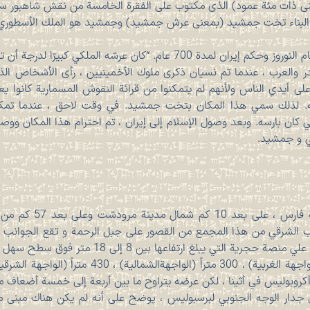
 ذات مئة عمود) الذی مکتوب علی الفقرة الخامسة من نقش شاهبور سک
 البناء تخت جمشید (بمعنی عرش جمشید) وجمشید هو الملك الأسطوري ل
ام. “كان عرشه الملكي كبيرًا لدرجة أن تحمله الأشباح “.
ر والعرب ، عندما تم نسيان ذكرى ملوك الأخمينيين ، رأى الأشخاص الذ
ى أيدي الناس ولأنهم لم يتمكنوا من قرائة النقوش المسمارية کانوا
ه. لذلك سمي هذا المكان بتخت جمشید. في وقت لاحق ، عندما تمكن 
 كان بارسه. وبعد وصول الإسلام إلى إيران ، تم احترام هذا المكان وو
ي و جمشيد.
يقع برسبوليس في وسط مح
تر. يقع الجانب الشرقي من هذا المجمع من القصور على جبل الرحمة و تقع الجو
لتي یبلغ ارتفاعها بین 8 إلی 18 متر فوق سطح سهل مرودشت.
كروبوليس في أثينا ، لكن عرضه يتراوح ما بين أربعة إلى خمسة أضعاف م
ى جدار الوجه الجنوبي لبرسبوليس ، یوضح على أنه لم يكن هناك مبنى م