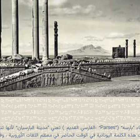
کان اسم برسبوليس في وقت البناء “بارسه” (“Parses” :الفارسي القديم ) تعني “مدينة 
ذه الكلمة اليونانية في الوقت الحاضر في معظم اللغات الأوروبية ، وفي