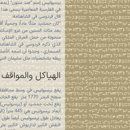
برسبوليس إسم “صد ستون” (بمعنی
في الفارسية المعاصرة يسمى هذا
قال فردوسی في الشاهنامة:
“كان جمشيد ملكًا عادلًا وجميلًا أقام النوروز وحكم إيران لمدة 700 ع
بعد مئات السنين من غزو الإسكند
منحوتة من حمل العرش الملکي عل
الذي ذكره فردوسي في الشاهنام
المسماري ، وجدوا أن اسمه الأصلي
ربطه بشخصيات مثل سليمان النب
الهياكل والمواقف
سطح البحر 1770 م
يقع تخت جمشید أو (برسبولیس) علي منصة حجرية ا
يعادل طول برسبوليس أيضاً طول أ
النقش الكبير لداريوش الكبير عل