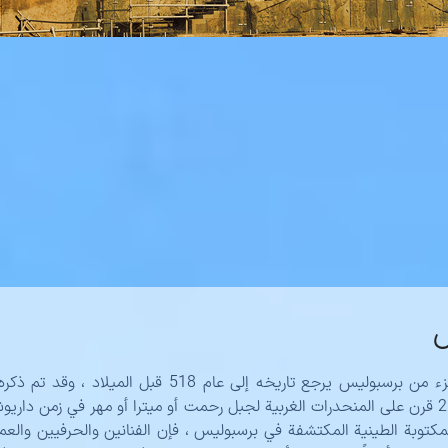
ل
حسب الإكتشافات الأثرية أقدم جزء من برسبوليس يرجع تاريخه
تقول بني برسبوليس قبل حوالي 25 قرن على المنحدرات الغربية لجبل رحمت أو ميترا أو مهر في ز
لمکتوبة الطينية المكتشفة في برسبوليس ، فإن الفنانين والحرفيين والعما