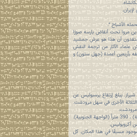
انشاه.
إيران.
ين مروا تحت أنقاض بارسه صورًا
 یعتقدون أن هذا هو عرش جمشيد
علماء الآثار من ترجمة النقش
صفه بأربعین أعمدة (جهل ستون) و
افظة فارس ، على بعد 10 کم شمال مدينة مرودشت وعلى بعد 57 کم من شيراز. يبلغ إرتفاع برسبوليس عن
انب الثلاثة الأخرى في سهل مرودشت.
أبعاد برسبولیس هي 445 متراً (الواجهة الغربية) ، 300 متراً (الواجهةالشمالية) ، 430 متراً (الواجهة الشرقية) ، 390 متراً (الواجهة الجنوبية).
ن أكروبوليس.
وجود مسبقًا في هذا المكان. کل