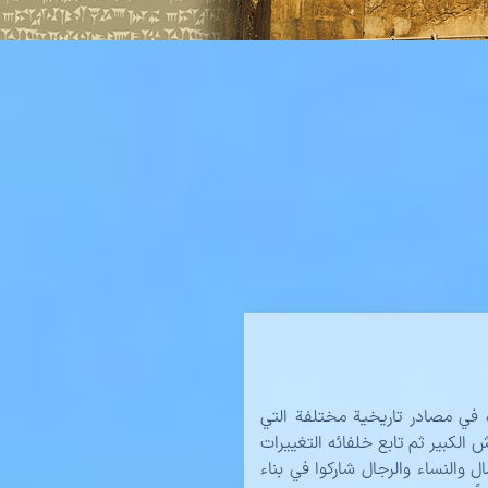
 إلى عام 518 قبل الميلاد ، وقد تم ذكره في مصادر تاريخية مختلفة التي
من داریوش الكبير ثم تابع خلفائه التغييرات
ل والنساء والرجال شاركوا في بناء