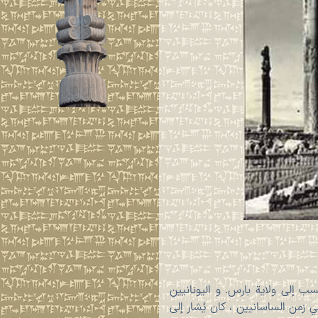
البارسیان” لأنها تنسب إلى ولایة بارس. و الیونانیین
 زمن الساسانيين ، كان يُشار إلى