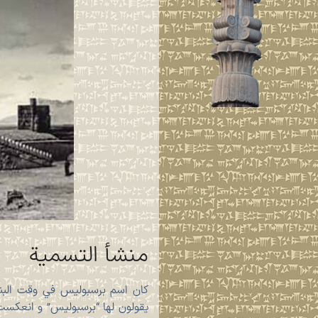
منشأ التسمية
یقولون لها “برسبولیس” و انعکست ه