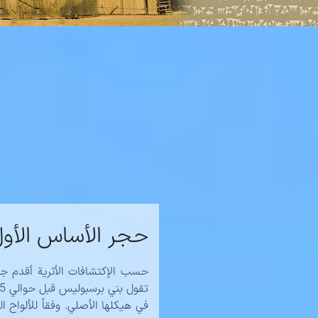
حجر الأساس الأو
في هيكلها الأصلي. وفقاً للألواح ا