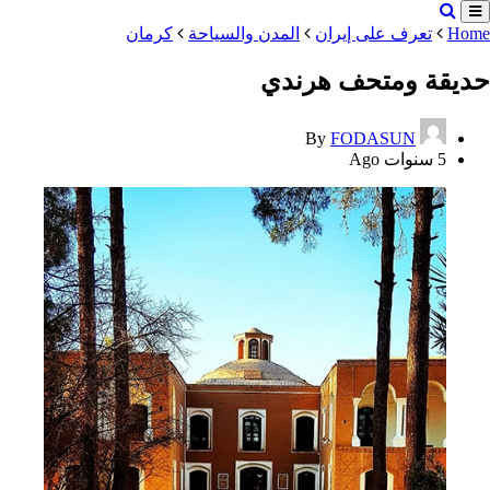
Home
تعرف على إيران
المدن والسياحة
کرمان
حديقة ومتحف هرندي
By
FODASUN
5 سنوات Ago