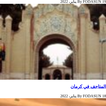
19 يناير، 2022
FODASUN
By
المتاحف في کرمان
18 يناير، 2022
FODASUN
By