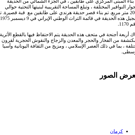
بناء المبنى المركزي على طابقين ، في الجزء الشمالي من الحديقة
وار النوافير المختلفة ، وتبلغ المساحة التقريبية لبنيتها التحتية حوالي
2000 متر مربع. تم بناء قصر حدیقة هرندي على طابقين مع قبة قصیرة. ت
تسجيل هذه الحديقة في قائمة التراث الوطني الإيراني في 9 ديسمبر 1975
1170.
ك أربعة أجنحة في متحف هذه الحدیقة يتم الاحتفاظ فیها بالقطع الأثرية
كتشفة من الفخار والحجر والمعدن والزجاج والنقوش الحجرية لقرون
لفة ، بما في ذلك العصر الإسلامي ، ومزيج من الثقافة اليونانية وآسيا
وسطى.
رض الصور
Categories:
کرمان