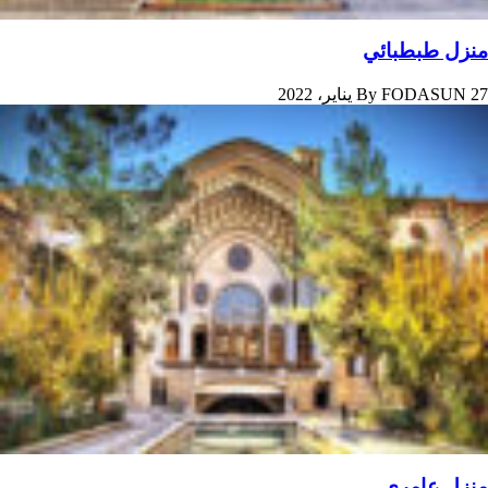
منزل طبطبائي
27 يناير، 2022
FODASUN
By
منزل عامري