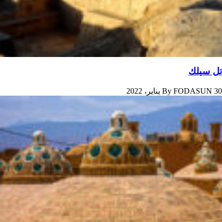
تل سيلك
30 يناير، 2022
FODASUN
By