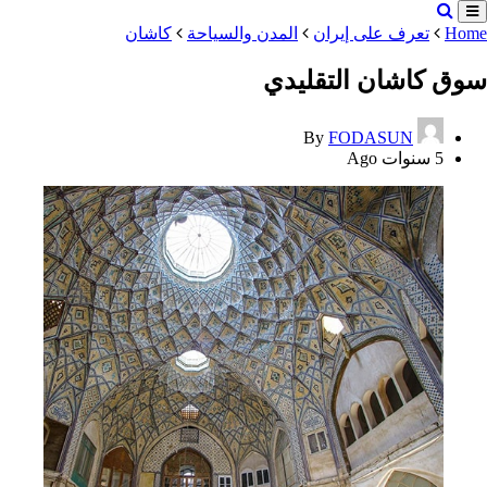
Home
تعرف على إيران
المدن والسياحة
کاشان
سوق کاشان التقليدي
By
FODASUN
5 سنوات Ago