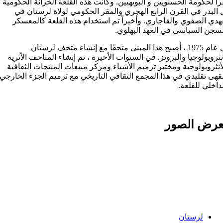
اً لحكومة الحسنویین و البویهیین. وکانت هذه القلعة الخزانة الحكومية
 البدر في القرن الرابع الهجري والمقر الحكومي لولاة لرستان في
هدي الصفوي والقاجاري. وأخيراً تم استخدام هذه القلعة کالمعسكر
سجن السياسي في العهد البهلوي.
في عام 1975 ، أصبح هذا المبنى متحفًا مع إنشاء متحف لرستان
نثروبولوجيا والبرونز. في السنوات الأخيرة ، تم إنشاء المتاحف الأثرية
أنثروبولوجية ومختبر ترميم الأشياء ومركز مبيعات المنتجات الثقافية
هى تقليدي في هذا المجمع الثقافي التاريخي مع ترميم الجزء الخارجي
داخلي للقلعة.
رض الصور
Categories:
لرستان