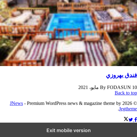
فندق بهروزي
By
FODASUN
10 مايو، 2021
Back to top
JNews
- Premium WordPress news & magazine theme by
© 2026
.
Jegtheme
Exit mobile version