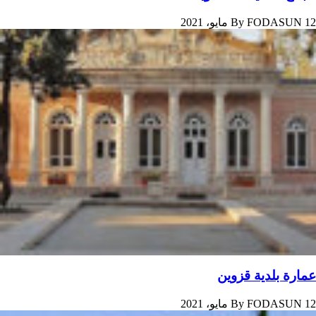
By
FODASUN
12 مايو، 2021
عمارة بلدیة قزوین
By
FODASUN
12 مايو، 2021