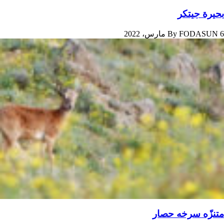
بحيرة جیتکر
6 مارس، 2022
FODASUN
By
متنزّه سرخه حصار