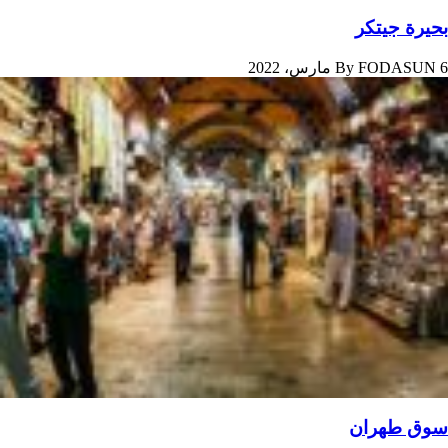
بحيرة جیتکر
6 مارس، 2022
FODASUN
By
سوق طهران