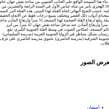
 بناء هذا المسجد الواقع على الجانب الجنوبي من ساحة نقش جهان عام
1020 الهجري بأمر من شاه عباس الأول في السنة الرابعة والعشرين من
ه. حسب الشيخ البهائي اتجاه القبلة لهذا المبنى. هذه القبلة التي حُسب
تخدام أدوات ذلک العصر وتختلف بسبع درجات فقط عن الاتجاه الحقیق
للقبلة. يبلغ ارتفاع القبّة الضخمة لهذا المسجد 52 متراً وارتفاع المآذن ب
48 متراً وارتفاع المآذن عند مدخل ساحة نقش جهان 42 متراً. من أبرز
لم المسجد، انعكاس الصوت في وسط القبّة الجنوبية الكبرى. تقع
ستان بشكل متناظر في الزوايا الجنوبية الغربية (مدرسة السليماني)
جنوبية الشرقية (مدرسة الناصري). تحتوي مدرسة الناصري على غرف
لاب.
رض الصور
Categories:
أصفهان