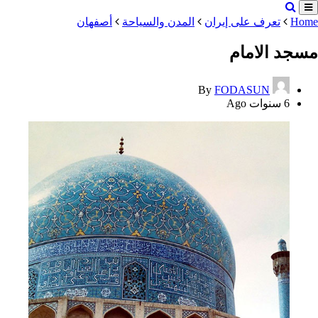
Home
تعرف على إيران
المدن والسياحة
أصفهان
مسجد الامام
By
FODASUN
6 سنوات Ago