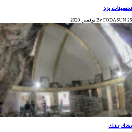
تحصینات یزد
25 نوفمبر، 2020
FODASUN
By
تشك تشك