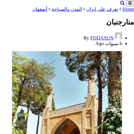
Home
تعرف على إيران
المدن والسياحة
أصفهان
منارجنبان
By
FODASUN
6 سنوات Ago