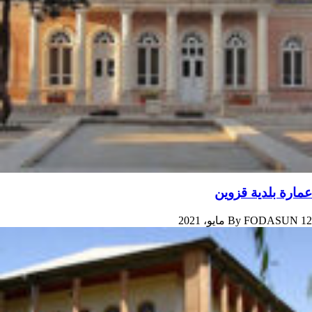
عمارة بلدیة قزوین
12 مايو، 2021
FODASUN
By