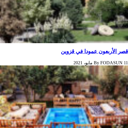
قصر الأربعون عمودا في قزوین
11 مايو، 2021
FODASUN
By