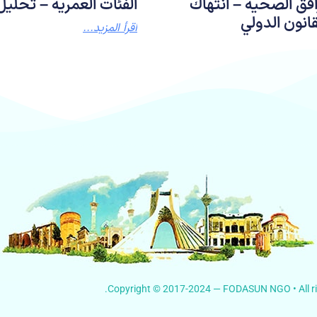
افق الصحية – انتهاك
الفئات العمرية – تحلي
انون الدولي
اقرأ المزيد...
Copyright © 2017-2024 — FODASUN NGO • All rig