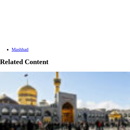
Categories:
Mashhad
Related Content