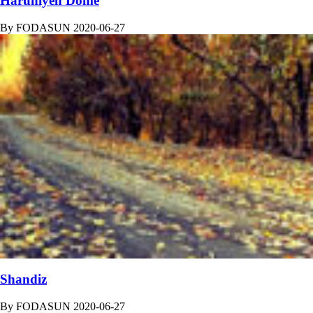
Haruniyeh Dome
By
FODASUN
2020-06-27
Shandiz
By
FODASUN
2020-06-27