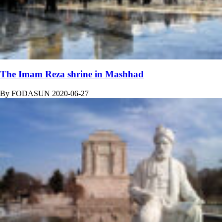
The Imam Reza shrine in Mashhad
By
FODASUN
2020-06-27